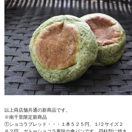
以上両店舗共通の新商品です。
※南千里限定新商品
①ショコラブレッド・・・１本５２５円、１/２サイズ２
６２円 ガトーショコラ風味の食パンです。円柱型に焼き