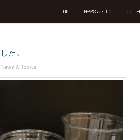
TOP
NEWS & BLOG
COFFE
ました。
News & Topics