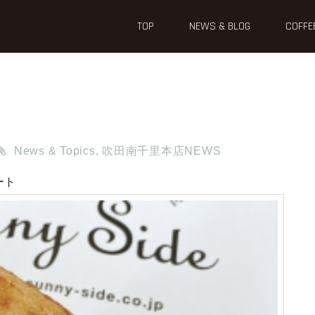
TOP
NEWS & BLOG
COFFE
News & Topics
,
吹田南千里本店NEWS
ート