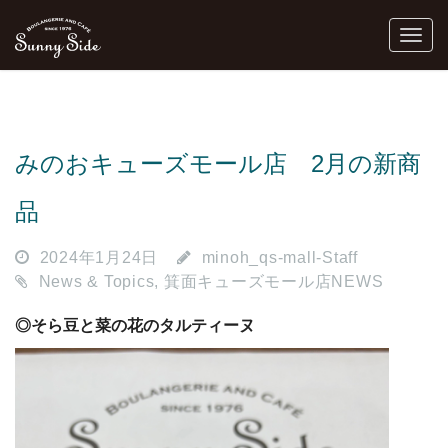
みのおキューズモール店 2月の新商
品
2024年1月24日
minoh_qs-mall-Staff
News & Topics
,
箕面キューズモール店NEWS
◎そら豆と菜の花のタルティーヌ