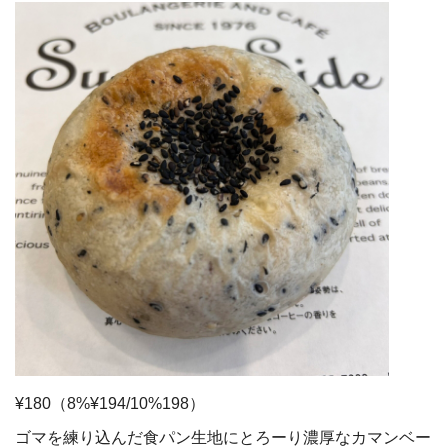
¥180（8%¥194/10%198）
ゴマを練り込んだ食パン生地にとろーり濃厚なカマンベー