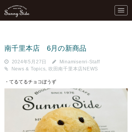
南千里本店 6月の新商品
2024年5月27日
Minamisenri-Staff
News & Topics
,
吹田南千里本店NEWS
・てるてるチョコぼうず