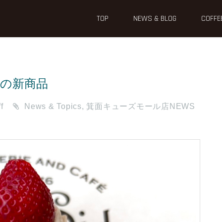
TOP
NEWS & BLOG
COFFE
月の新商品
f
News & Topics
,
箕面キューズモール店NEWS