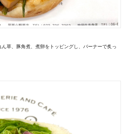
れん草、豚角煮、煮卵をトッピングし、バーナーで炙っ