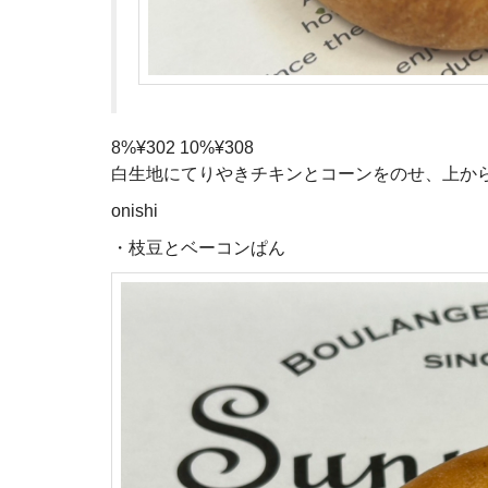
8%¥302 10%¥308
白生地にてりやきチキンとコーンをのせ、上か
onishi
・枝豆とベーコンぱん