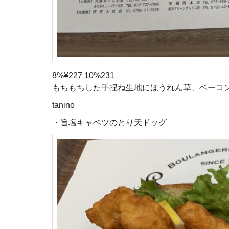
8%¥227 10%231
もちもちした手捏ね生地にほうれん草、ベーコ
tanino
・旨塩キャベツのとり天ドッグ