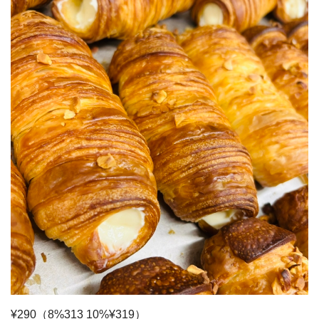
¥290（8%313 10%¥319）