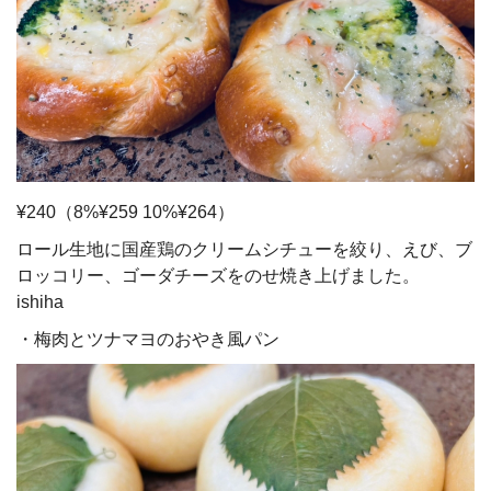
¥240（8%¥259 10%¥264）
ロール生地に国産鶏のクリームシチューを絞り、えび、ブ
ロッコリー、ゴーダチーズをのせ焼き上げました。
ishiha
・梅肉とツナマヨのおやき風パン