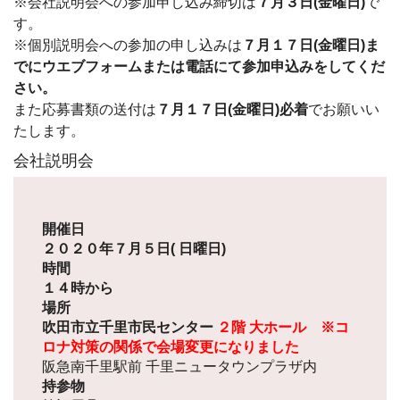
※会社説明会への参加申し込み締切は
７月３日(金曜日)
で
す。
※個別説明会への参加の申し込みは
７月１７日(金曜日)ま
でにウエブフォームまたは電話にて参加申込みをしてくだ
さい。
また応募書類の送付は
７月１７日(金曜日)必着
でお願いい
たします。
会社説明会
開催日
２０２０年７月５日( 日曜日)
時間
１４時から
場所
吹田市立千里市民センター
２階 大ホール ※コ
ロナ対策の関係で会場変更になりました
阪急南千里駅前 千里ニュータウンプラザ内
持参物