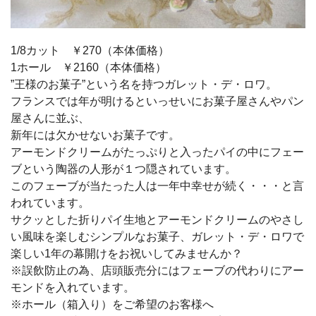
1/8カット ￥270（本体価格）
1ホール ￥2160（本体価格）
”王様のお菓子”という名を持つガレット・デ・ロワ。
フランスでは年が明けるといっせいにお菓子屋さんやパン
屋さんに並ぶ、
新年には欠かせないお菓子です。
アーモンドクリームがたっぷりと入ったパイの中にフェー
ブという陶器の人形が１つ隠されています。
このフェーブが当たった人は一年中幸せが続く・・・と言
われています。
サクッとした折りパイ生地とアーモンドクリームのやさし
い風味を楽しむシンプルなお菓子、ガレット・デ・ロワで
楽しい1年の幕開けをお祝いしてみませんか？
※誤飲防止の為、店頭販売分にはフェーブの代わりにアー
モンドを入れています。
※ホール（箱入り）をご希望のお客様へ