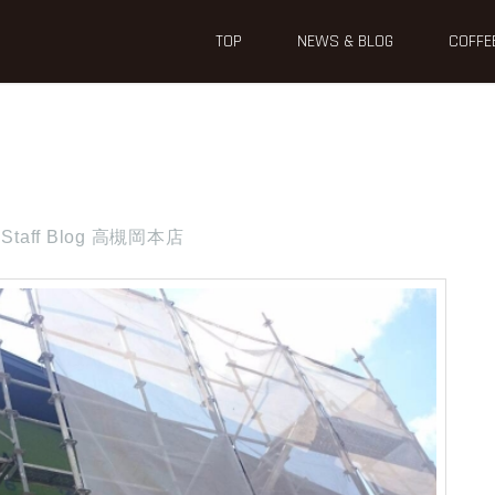
TOP
NEWS & BLOG
COFFE
Staff Blog 高槻岡本店