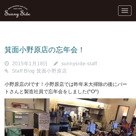
箕面小野原店の忘年会！
2015年1月18日
sunnyside-staff
Staff Blog 箕面小野原店
小野原店のIです！小野原店では昨年末大掃除の後にパー
トさんと製造社員で忘年会をしました(^O^)