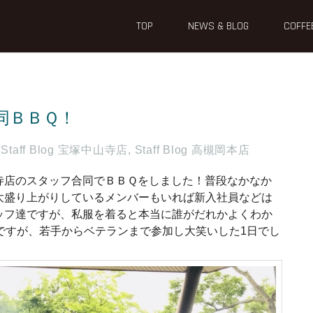
TOP
NEWS & BLOG
COFFE
同ＢＢＱ！
Staff Blog 宝塚中山寺店
,
Staff Blog 高槻岡本店
寺店のスタッフ合同でＢＢＱをしました！普段なかなか
大盛り上がりしているメンバーもいれば新入社員などは
ッフ達ですが、私服を着ると本当に誰がだれかよくわか
ですが、若手からベテランまで参加し大笑いした1日でし