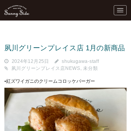
夙川グリーンプレイス店 1月の新商品
2024年12月25日
shukugawa-staff
夙川グリーンプレイス店NEWS
,
未分類
•紅ズワイガニのクリームコロッケバーガー