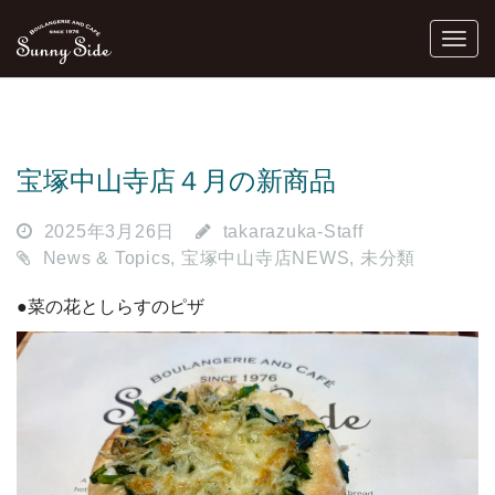
宝塚中山寺店４月の新商品
2025年3月26日
takarazuka-Staff
News & Topics
,
宝塚中山寺店NEWS
,
未分類
●菜の花としらすのピザ