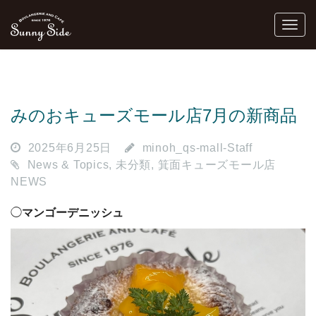
みのおキューズモール店7月の新商品
2025年6月25日
minoh_qs-mall-Staff
News & Topics
,
未分類
,
箕面キューズモール店
NEWS
◯
マンゴーデニッシュ