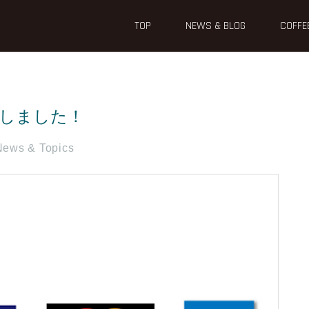
TOP
NEWS & BLOG
COFFE
しました！
News & Topics