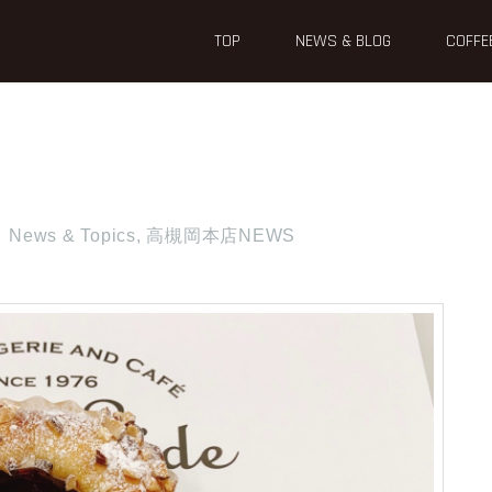
TOP
NEWS & BLOG
COFFE
News & Topics
,
高槻岡本店NEWS