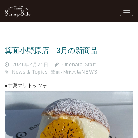
箕面小野原店 3月の新商品
2021年2月25日
Onohara-Staff
News & Topics
,
箕面小野原店NEWS
●甘夏マリトッツォ