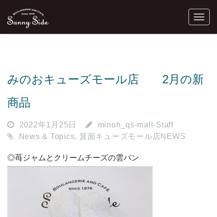
みのおキューズモール店 2月の新
商品
2022年1月25日
minoh_qs-mall-Staff
News & Topics
,
箕面キューズモール店NEWS
◎苺ジャムとクリームチーズの雲パン