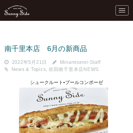
南千里本店 6月の新商品
2022年5月21日
Minamisenri-Staff
News & Topics
,
吹田南千里本店NEWS
シュークルート•ブールコンポーゼ