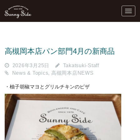
高槻岡本店パン部門4月の新商品
2026年3月25日
Takatsuki-Staff
News & Topics
,
高槻岡本店NEWS
・柚子胡椒マヨとグリルチキンのピザ