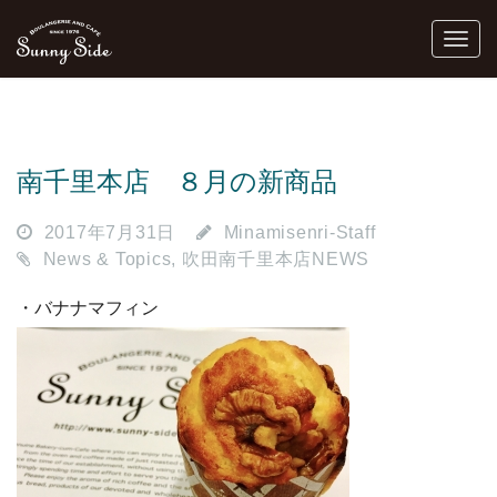
南千里本店 ８月の新商品
2017年7月31日
Minamisenri-Staff
News & Topics
,
吹田南千里本店NEWS
・バナナマフィン