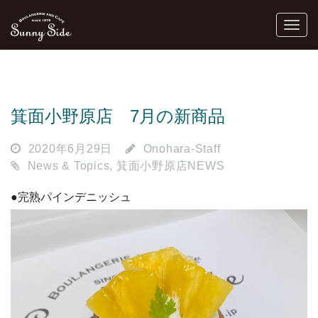
箕面小野原店 7月の新商品
2020年6月29日
Onohara-Staff
News & Topics
,
箕面小野原店NEWS
●完熟パインデニッシュ