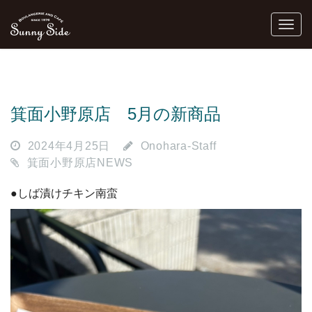
箕面小野原店 5月の新商品
2024年4月25日
Onohara-Staff
箕面小野原店NEWS
●しば漬けチキン南蛮