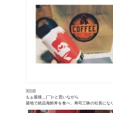
3日目
もぉ最後＿|￣|○と思いながら
築地で絶品海鮮丼を食べ、寿司三昧の社長にな