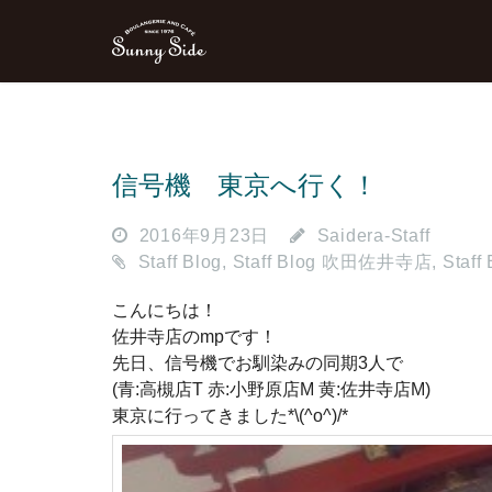
信号機 東京へ行く！
2016年9月23日
Saidera-Staff
Staff Blog
,
Staff Blog 吹田佐井寺店
,
Staf
こんにちは！
佐井寺店のmpです！
先日、信号機でお馴染みの同期3人で
(青:高槻店T 赤:小野原店M 黄:佐井寺店M)
東京に行ってきました*\(^o^)/*