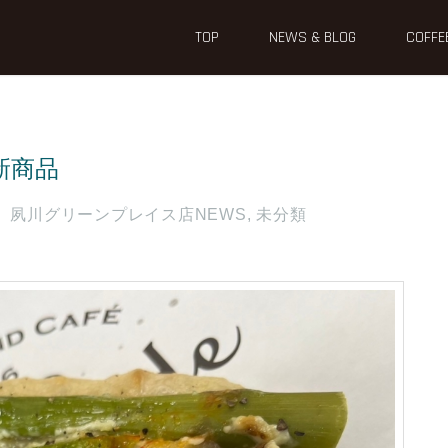
TOP
NEWS & BLOG
COFFE
新商品
夙川グリーンプレイス店NEWS
,
未分類