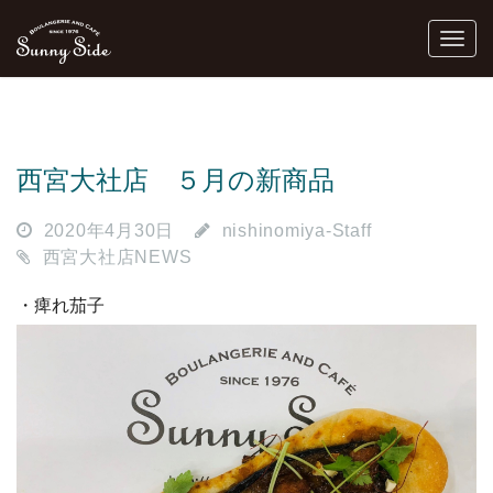
西宮大社店 ５月の新商品
2020年4月30日
nishinomiya-Staff
西宮大社店NEWS
・痺れ茄子