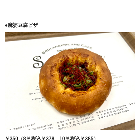
●麻婆豆腐ピザ
￥350（8％税込￥378、10％税込￥385）