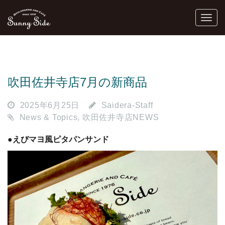
吹田佐井寺店7月の新商品
2025年6月25日
Saidera-Staff
News & Topics
,
吹田佐井寺店NEWS
●えびマヨ風ピタパンサンド